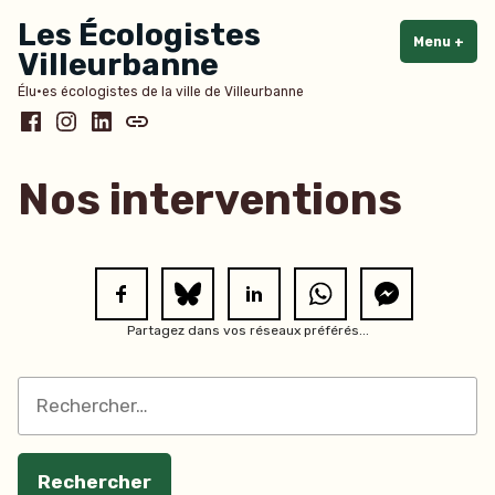
Accéder
Les Écologistes
au
Menu
+
dépl
rédu
Villeurbanne
contenu
Élu·es écologistes de la ville de Villeurbanne
Facebook
Instagram
LinkedIn
Bluesky
Nos interventions
Partagez dans vos réseaux préférés...
Rechercher :