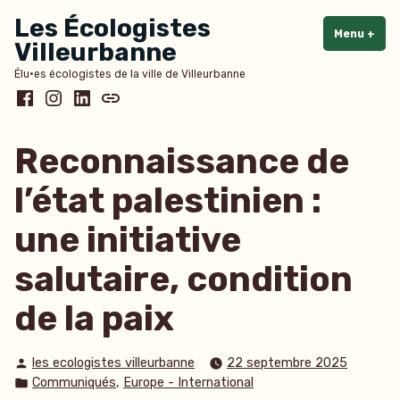
Accéder
Les Écologistes
au
Menu
+
dépl
rédu
Villeurbanne
contenu
Élu·es écologistes de la ville de Villeurbanne
Facebook
Instagram
LinkedIn
Bluesky
Reconnaissance de
l’état palestinien :
une initiative
salutaire, condition
de la paix
Publié
les ecologistes villeurbanne
22 septembre 2025
par
Publié
,
Communiqués
Europe - International