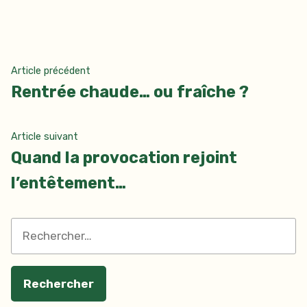
dans
Navigation
Article
Article précédent
précédent :
Rentrée chaude… ou fraîche ?
de
l’article
Article
Article suivant
suivant
Quand la provocation rejoint
:
l’entêtement…
Rechercher :