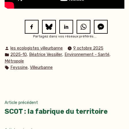
Partagez dans vos réseaux préférés...
Publié
les ecologistes villeurbanne
9 octobre 2025
par
Publié
,
,
,
2025-10
Béatrice Vessiller
Environnement - Santé
dans
Métropole
Étiquettes :
,
Feyssine
Villeurbanne
Navigation
Article
Article précédent
précédent :
SCOT : la fabrique du territoire
de