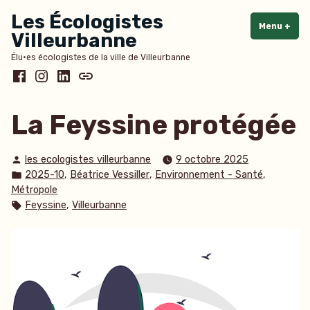
Accéder
Les Écologistes
au
Menu
+
dépl
rédu
Villeurbanne
contenu
Élu·es écologistes de la ville de Villeurbanne
Facebook
Instagram
LinkedIn
Bluesky
La Feyssine protégée
Publié
les ecologistes villeurbanne
9 octobre 2025
par
Publié
,
,
,
2025-10
Béatrice Vessiller
Environnement - Santé
dans
Métropole
Étiquettes :
,
Feyssine
Villeurbanne