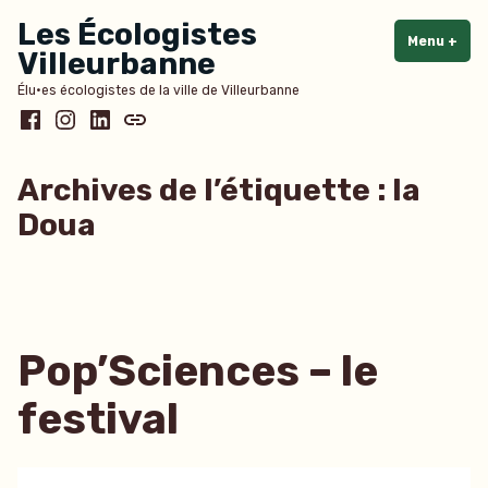
Accéder
Les Écologistes
au
Menu
+
dépl
rédu
Villeurbanne
contenu
Élu·es écologistes de la ville de Villeurbanne
Facebook
Instagram
LinkedIn
Bluesky
Archives de l’étiquette :
la
Doua
Pop’Sciences – le
festival