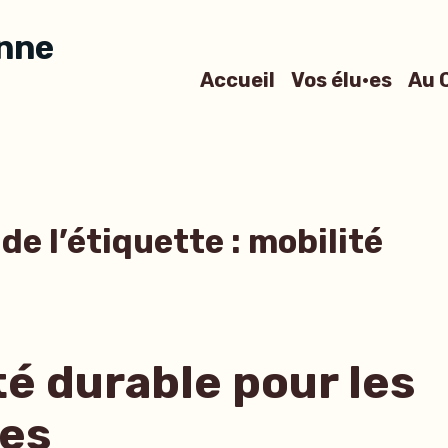
anne
Accueil
Vos élu·es
Au 
de l’étiquette :
mobilité
té durable pour les
·es