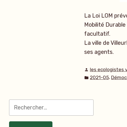
La Loi LOM prévo
Mobilité Durable
facultatif.
La ville de Ville
ses agents.
Publié
les ecologistes 
par
Publié
,
2021-05
Démocr
dans
Rechercher :