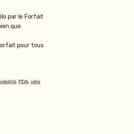
o par le Forfait
bien que
forfait pour tous
ttes :
,
,
obilité
PDA
vélo