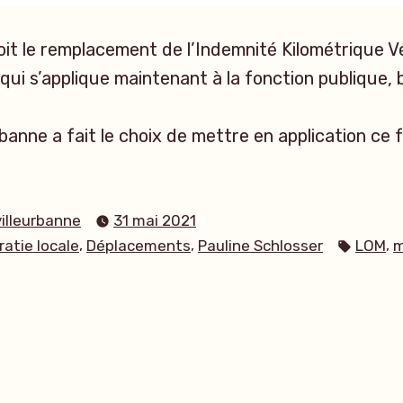
it le remplacement de l’Indemnité Kilométrique Vél
 qui s’applique maintenant à la fonction publique, 
urbanne a fait le choix de mettre en application ce 
villeurbanne
31 mai 2021
Étique
,
,
,
atie locale
Déplacements
Pauline Schlosser
LOM
m