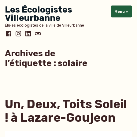
Accéder
Les Écologistes
au
Menu
+
dépl
rédu
Villeurbanne
contenu
Élu·es écologistes de la ville de Villeurbanne
Facebook
Instagram
LinkedIn
Bluesky
Archives de
l’étiquette :
solaire
Un, Deux, Toits Soleil
! à Lazare-Goujeon