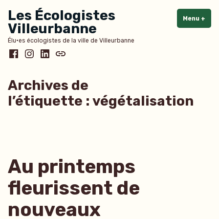
Accéder
Les Écologistes
au
Menu
+
dépl
rédu
Villeurbanne
contenu
Élu·es écologistes de la ville de Villeurbanne
Facebook
Instagram
LinkedIn
Bluesky
Archives de
l’étiquette :
végétalisation
Au printemps
fleurissent de
nouveaux