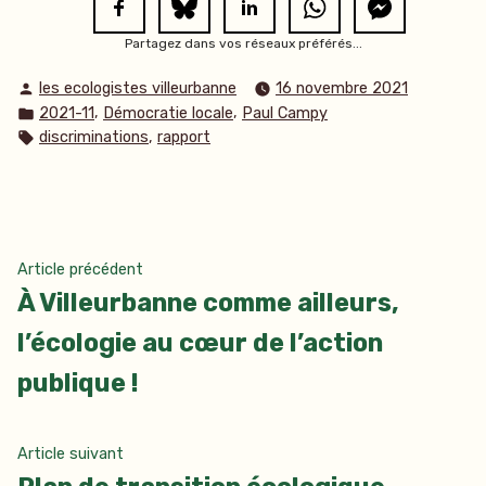
Partagez dans vos réseaux préférés...
Publié
les ecologistes villeurbanne
16 novembre 2021
par
Publié
,
,
2021-11
Démocratie locale
Paul Campy
dans
Étiquettes :
,
discriminations
rapport
Navigation
Article
Article précédent
précédent :
À Villeurbanne comme ailleurs,
de
l’écologie au cœur de l’action
l’article
publique !
Article
Article suivant
suivant