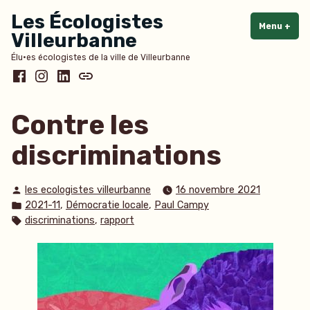
Accéder
Les Écologistes
au
Menu
+
dépl
rédu
Villeurbanne
contenu
Élu·es écologistes de la ville de Villeurbanne
Facebook
Instagram
LinkedIn
Bluesky
Contre les
discriminations
Publié
les ecologistes villeurbanne
16 novembre 2021
par
Publié
,
,
2021-11
Démocratie locale
Paul Campy
dans
Étiquettes :
,
discriminations
rapport