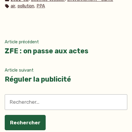
dans
Étiquettes :
,
,
air
pollution
PPA
Navigation
Article
Article précédent
précédent :
ZFE : on passe aux actes
de
l’article
Article
Article suivant
suivant
Réguler la publicité
:
Rechercher :