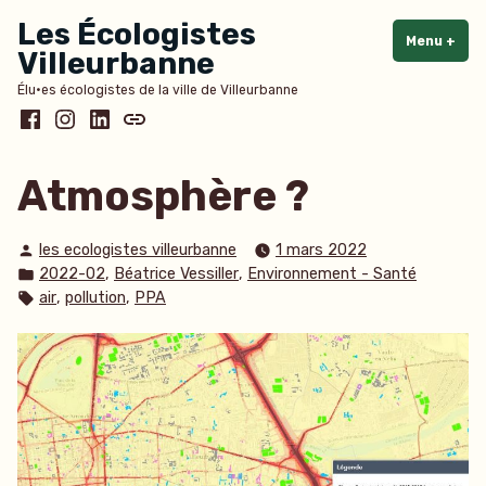
Accéder
Les Écologistes
au
Menu
+
dépl
rédu
Villeurbanne
contenu
Élu·es écologistes de la ville de Villeurbanne
Facebook
Instagram
LinkedIn
Bluesky
Atmosphère ?
Publié
les ecologistes villeurbanne
1 mars 2022
par
Publié
,
,
2022-02
Béatrice Vessiller
Environnement - Santé
dans
Étiquettes :
,
,
air
pollution
PPA