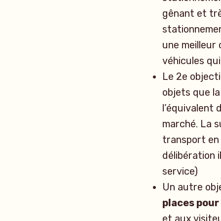
gênant et tr
stationnemen
une meilleur
véhicules qu
Le 2e objecti
objets que la
l’équivalent 
marché. La s
transport en
délibération 
service)
Un autre obj
places pour
et aux visite