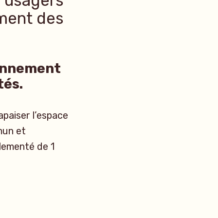
x usagers
ement des
ionnement
tés.
apaiser l’espace
mun et
glementé de 1