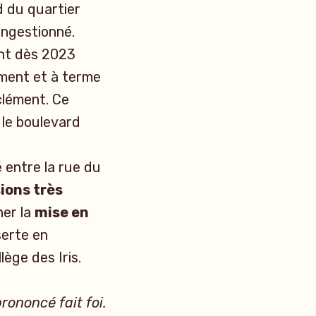
 du quartier
ongestionné.
nt dès 2023
ément et à terme
clément. Ce
 le boulevard
 entre la rue du
sions très
er la
mise en
serte en
lège des Iris.
prononcé fait foi.