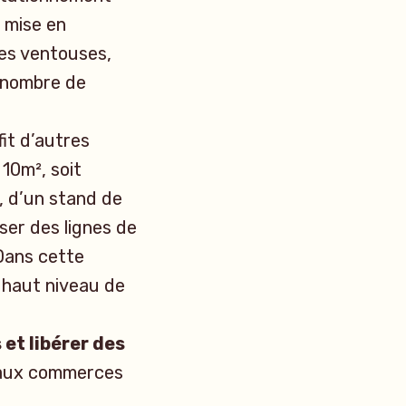
 mise en
les ventouses,
u nombre de
it d’autres
 10m², soit
s, d’un stand de
er des lignes de
Dans cette
à haut niveau de
 et libérer des
s aux commerces