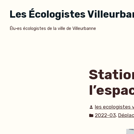
Accéder
Les Écologistes Villeurb
au
contenu
Élu·es écologistes de la ville de Villeurbanne
Statio
l’espa
Publié
les ecologistes 
par
Publié
,
2022-03
Dépla
dans