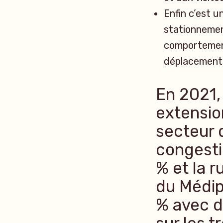
Enfin c’est un
stationnement
comporteme
déplacements
En 2021, 
extensio
secteur 
congesti
% et la 
du Médip
% avec d