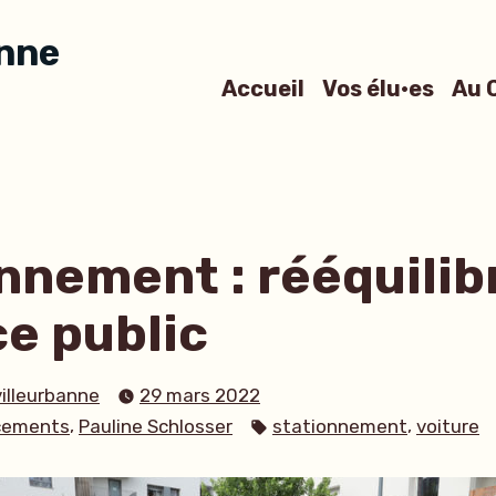
anne
Accueil
Vos élu·es
Au 
nnement : rééquilib
ce public
villeurbanne
29 mars 2022
Étiquettes :
,
,
cements
Pauline Schlosser
stationnement
voiture