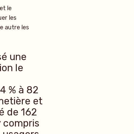
et le
uer les
e autre les
isé une
ion le
24 % à 82
metière et
é de 162
 compris