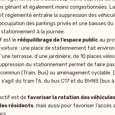
ès gênant et également moins congestionnées. La
t réglementé entraîne la suppression des véhicu
 occupation des parkings privés et une baisses d
i stationnement à la journée.
f est le
rééquilibrage de l’espace public
au prof
 voiture : une place de stationnement fait environ
d’une terrasse, d’une jardinière, de 10 places vélo
uppression du stationnement permet de faire pass
 commun (Tram, Bus) ou aménagement cyclable. 
il s’agit du tram T6, du bus C17 et du BHNS (bus 
ectif est de
favoriser la rotation des véhicules
 les résidents
, mais aussi pour favoriser l’accè
urs.