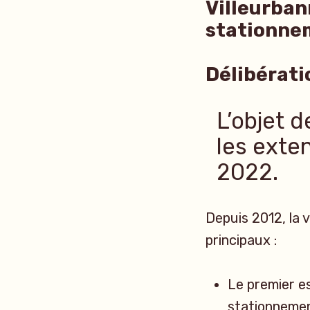
Villeurban
stationne
Délibérati
L’objet d
les exte
2022.
Depuis 2012, la 
principaux :
Le premier es
stationnemen