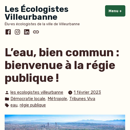
Accéder
Les Écologistes
au
Menu
+
dépl
rédu
Villeurbanne
contenu
Élu·es écologistes de la ville de Villeurbanne
Facebook
Instagram
LinkedIn
Bluesky
L’eau, bien commun :
bienvenue à la régie
publique !
Publié
les ecologistes villeurbanne
1 février 2023
par
Publié
,
,
Démocratie locale
Métropole
Tribunes Viva
dans
Étiquettes :
,
eau
régie publique