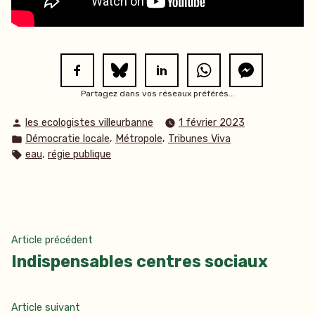
Partagez dans vos réseaux préférés...
Publié
les ecologistes villeurbanne
1 février 2023
par
Publié
,
,
Démocratie locale
Métropole
Tribunes Viva
dans
Étiquettes :
,
eau
régie publique
Navigation
Article
Article précédent
précédent :
Indispensables centres sociaux
de
l’article
Article
Article suivant