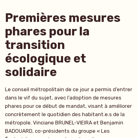
à
reloger
Premières mesures
tous
phares pour la
les
occupants
transition
de
écologique et
l’ex-
Collège
solidaire
Maurice
Scève »
Le conseil métropolitain de ce jour a permis d’entrer
dans le vif du sujet, avec l’adoption de mesures
phares pour ce début de mandat, visant à améliorer
concrètement le quotidien des habitant.e.s de la
métropole. Vinciane BRUNEL-VIEIRA et Benjamin
BADOUARD, co-présidents du groupe « Les