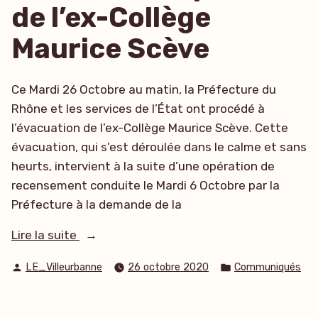
de l’ex-Collège
Maurice Scève
Ce Mardi 26 Octobre au matin, la Préfecture du
Rhône et les services de l’État ont procédé à
l’évacuation de l’ex-Collège Maurice Scève. Cette
évacuation, qui s’est déroulée dans le calme et sans
heurts, intervient à la suite d’une opération de
recensement conduite le Mardi 6 Octobre par la
Préfecture à la demande de la
« La
Lire la suite
Métropole
Publié
Publié
LE_Villeurbanne
26 octobre 2020
Communiqués
de
par
dans
Lyon
s’engage