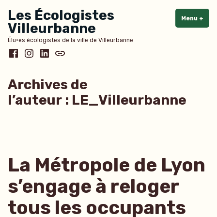
Accéder
Les Écologistes
au
Menu
+
dépl
rédu
Villeurbanne
contenu
Élu·es écologistes de la ville de Villeurbanne
Facebook
Instagram
LinkedIn
Bluesky
Archives de
l’auteur :
LE_Villeurbanne
La Métropole de Lyon
s’engage à reloger
tous les occupants