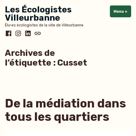
Accéder
Les Écologistes
au
Menu
+
dépl
rédu
Villeurbanne
contenu
Élu·es écologistes de la ville de Villeurbanne
Facebook
Instagram
LinkedIn
Bluesky
Archives de
l’étiquette :
Cusset
De la médiation dans
tous les quartiers