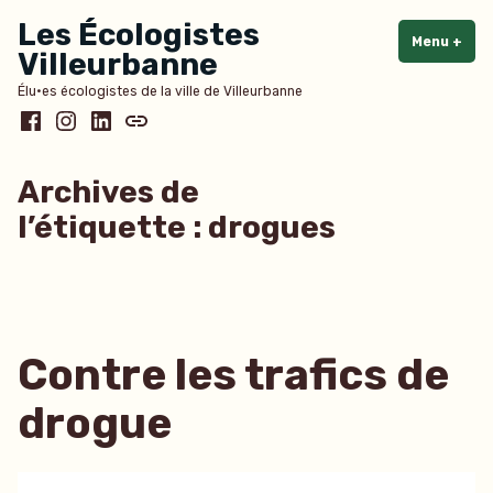
Accéder
Les Écologistes
au
Menu
+
dépl
rédu
Villeurbanne
contenu
Élu·es écologistes de la ville de Villeurbanne
Facebook
Instagram
LinkedIn
Bluesky
Archives de
l’étiquette :
drogues
Contre les trafics de
drogue