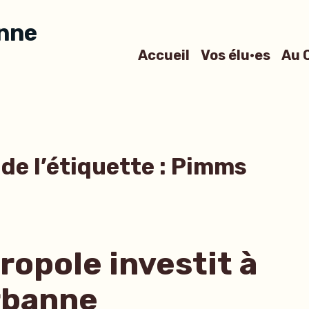
anne
Accueil
Vos élu·es
Au 
de l’étiquette :
Pimms
ropole investit à
rbanne