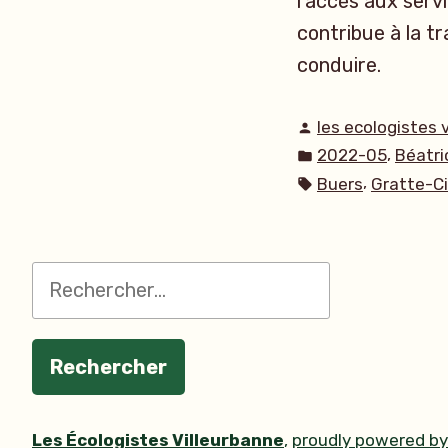
l’accès aux servi
contribue à la t
conduire.
Publié
les ecologistes 
par
Publié
,
2022-05
Béatri
dans
Étiquettes :
,
Buers
Gratte-Ci
Rechercher :
Les Écologistes Villeurbanne
,
proudly powered b