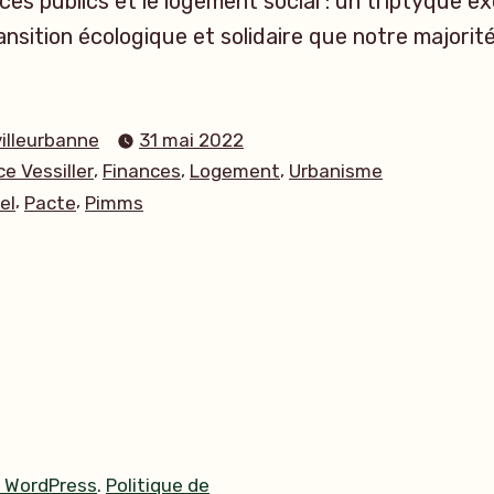
ces publics et le logement social : un triptyque e
ransition écologique et solidaire que notre majorit
villeurbanne
31 mai 2022
,
,
,
ce Vessiller
Finances
Logement
Urbanisme
,
,
el
Pacte
Pimms
y WordPress
.
Politique de