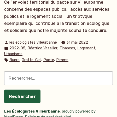
Ce 1er volet territorial du pacte sur Villeurbanne
concerne des espaces publics, l’accès aux services
publics et le logement social : un triptyque
exemplaire qui contribue à la transition écologique
et solidaire que notre majorité souhaite conduire.
Publié
les ecologistes villeurbanne
31 mai 2022
par
Publié
,
,
,
,
2022-05
Béatrice Vessiller
Finances
Logement
dans
Urbanisme
Étiquettes :
,
,
,
Buers
Gratte-Ciel
Pacte
Pimms
Rechercher :
Les Écologistes Villeurbanne
,
proudly powered by