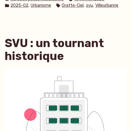
par
Publié
Étiquettes :
,
,
,
2025-02
Urbanisme
Gratte-Ciel
svu
Villeurbanne
dans
SVU : un tournant
historique