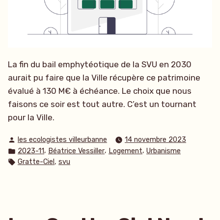
La fin du bail emphytéotique de la SVU en 2030
aurait pu faire que la Ville récupère ce patrimoine
évalué à 130 M€ à échéance. Le choix que nous
faisons ce soir est tout autre. C’est un tournant
pour la Ville.
Publié
les ecologistes villeurbanne
14 novembre 2023
par
Publié
,
,
,
2023-11
Béatrice Vessiller
Logement
Urbanisme
dans
Étiquettes :
,
Gratte-Ciel
svu