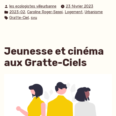
Publié
les ecologistes villeurbanne
23 février 2023
par
Publié
,
,
,
2023-02
Caroline Roger-Seppi
Logement
Urbanisme
dans
Étiquettes :
,
Gratte-Ciel
svu
Jeunesse et cinéma
aux Gratte-Ciels