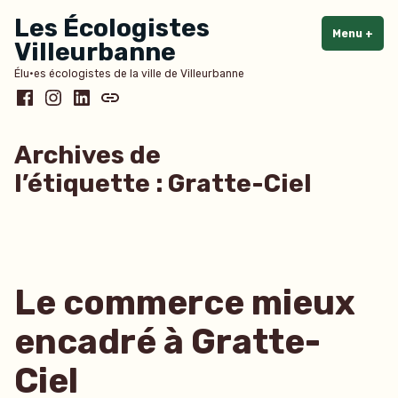
Accéder
Les Écologistes
au
Menu
+
dépl
rédu
Villeurbanne
contenu
Élu·es écologistes de la ville de Villeurbanne
Facebook
Instagram
LinkedIn
Bluesky
Archives de
l’étiquette :
Gratte-Ciel
Le commerce mieux
encadré à Gratte-
Ciel