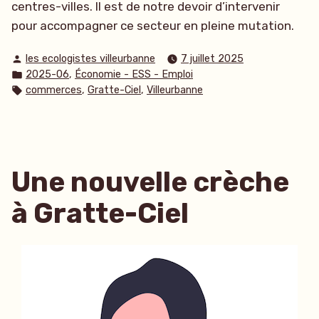
centres-villes. Il est de notre devoir d’intervenir
pour accompagner ce secteur en pleine mutation.
Publié
les ecologistes villeurbanne
7 juillet 2025
par
Publié
,
2025-06
Économie - ESS - Emploi
dans
Étiquettes :
,
,
commerces
Gratte-Ciel
Villeurbanne
Une nouvelle crèche
à Gratte-Ciel