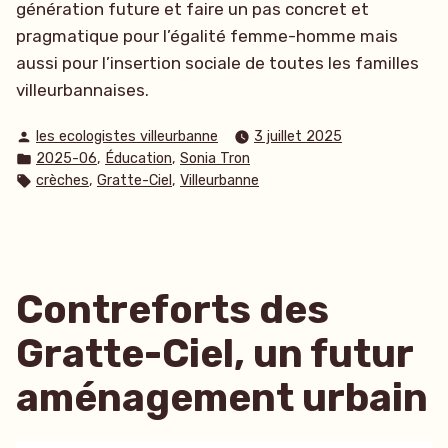
génération future et faire un pas concret et
pragmatique pour l’égalité femme-homme mais
aussi pour l’insertion sociale de toutes les familles
villeurbannaises.
Publié
les ecologistes villeurbanne
3 juillet 2025
par
Publié
,
,
2025-06
Éducation
Sonia Tron
dans
Étiquettes :
,
,
crèches
Gratte-Ciel
Villeurbanne
Contreforts des
Gratte-Ciel, un futur
aménagement urbain