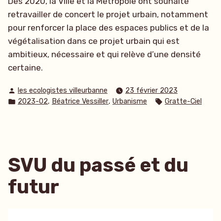
Dès 2020, la Ville et la Métropole ont souhaité
retravailler de concert le projet urbain, notamment
pour renforcer la place des espaces publics et de la
végétalisation dans ce projet urbain qui est
ambitieux, nécessaire et qui relève d’une densité
certaine.
Publié
les ecologistes villeurbanne
23 février 2023
par
Publié
Étiquettes :
,
,
2023-02
Béatrice Vessiller
Urbanisme
Gratte-Ciel
dans
SVU du passé et du
futur