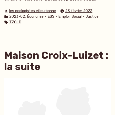
Publié
les ecologistes villeurbanne
23 février 2023
par
Publié
,
,
2023-02
Économie - ESS - Emploi
Social - Justice
dans
Étiquettes :
TZCLD
Maison Croix-Luizet :
la suite