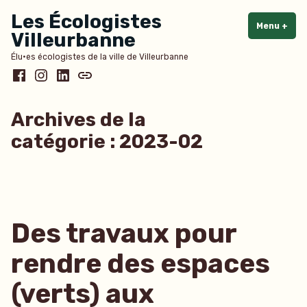
Accéder
Les Écologistes
au
Menu
+
dépl
rédu
Villeurbanne
contenu
Élu·es écologistes de la ville de Villeurbanne
Facebook
Instagram
LinkedIn
Bluesky
Archives de la
catégorie :
2023-02
Des travaux pour
rendre des espaces
(verts) aux