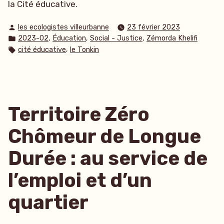
la Cité éducative.
Publié
les ecologistes villeurbanne
23 février 2023
par
Publié
,
,
,
2023-02
Éducation
Social - Justice
Zémorda Khelifi
dans
Étiquettes :
,
cité éducative
le Tonkin
Territoire Zéro
Chômeur de Longue
Durée : au service de
l’emploi et d’un
quartier