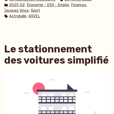
par
Publié
,
,
,
2023-02
Économie - ESS - Emploi
Finances
dans
,
Jacques Vince
Sport
Étiquettes :
,
Astroballe
ASVEL
Le stationnement
des voitures simplifié