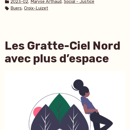
par
Publié
,
,
2023-02
Maryse Arthaud
Social - Justice
dans
Étiquettes :
,
Buers
Croix-Luizet
Les Gratte-Ciel Nord
avec plus d’espace