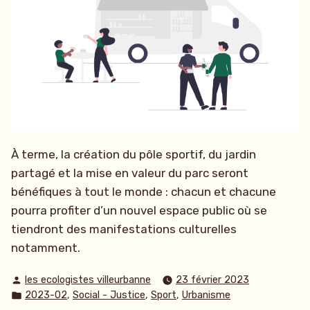
À terme, la création du pôle sportif, du jardin
partagé et la mise en valeur du parc seront
bénéfiques à tout le monde : chacun et chacune
pourra profiter d’un nouvel espace public où se
tiendront des manifestations culturelles
notamment.
Publié
les ecologistes villeurbanne
23 février 2023
par
Publié
,
,
,
2023-02
Social - Justice
Sport
Urbanisme
dans