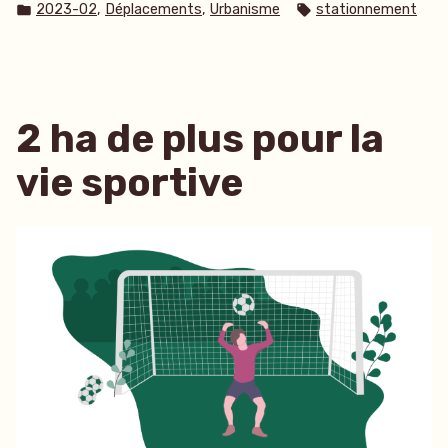
par
Publié
Étiquettes :
,
,
2023-02
Déplacements
Urbanisme
stationnement
dans
2 ha de plus pour la
vie sportive