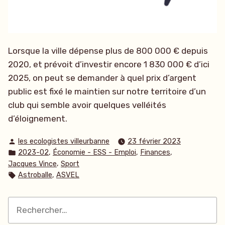
Lorsque la ville dépense plus de 800 000 € depuis
2020, et prévoit d’investir encore 1 830 000 € d’ici
2025, on peut se demander à quel prix d’argent
public est fixé le maintien sur notre territoire d’un
club qui semble avoir quelques velléités
d’éloignement.
Publié
les ecologistes villeurbanne
23 février 2023
par
Publié
,
,
,
2023-02
Économie - ESS - Emploi
Finances
dans
,
Jacques Vince
Sport
Étiquettes :
,
Astroballe
ASVEL
Rechercher :