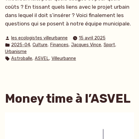
coûts ? En tissant quels liens avec le projet urbain
dans lequel il doit s’insérer ? Voici finalement les
questions qui se posent à notre équipe municipale.
Publié
les ecologistes villeurbanne
15 avril 2025
par
Publié
,
,
,
,
,
2025-04
Culture
Finances
Jacques Vince
Sport
dans
Urbanisme
Étiquettes :
,
,
Astroballe
ASVEL
Villeurbanne
Money time à l’ASVEL