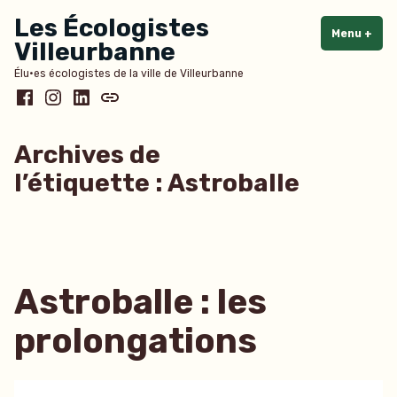
Accéder
Les Écologistes
au
Menu
+
dépl
rédu
Villeurbanne
contenu
Élu·es écologistes de la ville de Villeurbanne
Facebook
Instagram
LinkedIn
Bluesky
Archives de
l’étiquette :
Astroballe
Astroballe : les
prolongations