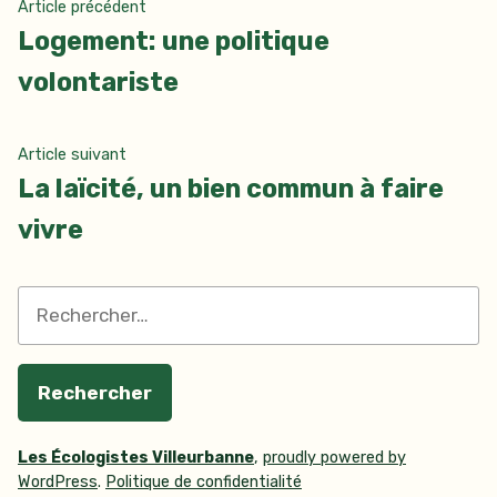
Navigation
Article
Article précédent
précédent :
Logement: une politique
de
volontariste
l’article
Article
Article suivant
suivant
La laïcité, un bien commun à faire
:
vivre
Rechercher :
Les Écologistes Villeurbanne
,
proudly powered by
WordPress
.
Politique de confidentialité