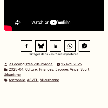
Partagez dans vos réseaux préférés...
Publié
les ecologistes villeurbanne
15 avril 2025
par
Publié
,
,
,
,
,
2025-04
Culture
Finances
Jacques Vince
Sport
dans
Urbanisme
Étiquettes :
,
,
Astroballe
ASVEL
Villeurbanne