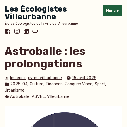
Accéder
Les Écologistes
au
Menu
+
dépl
rédu
Villeurbanne
contenu
Élu·es écologistes de la ville de Villeurbanne
Facebook
Instagram
LinkedIn
Bluesky
Astroballe : les
prolongations
Publié
les ecologistes villeurbanne
15 avril 2025
par
Publié
,
,
,
,
,
2025-04
Culture
Finances
Jacques Vince
Sport
dans
Urbanisme
Étiquettes :
,
,
Astroballe
ASVEL
Villeurbanne