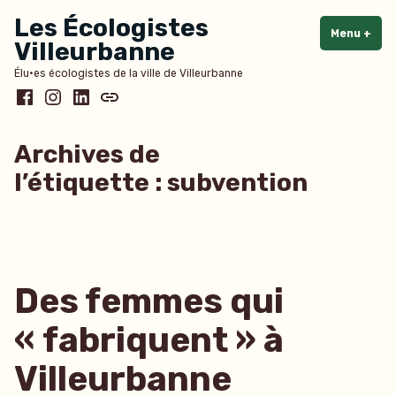
Accéder
Les Écologistes
au
Menu
+
dépl
rédu
Villeurbanne
contenu
Élu·es écologistes de la ville de Villeurbanne
Facebook
Instagram
LinkedIn
Bluesky
Archives de
l’étiquette :
subvention
Des femmes qui
« fabriquent » à
Villeurbanne