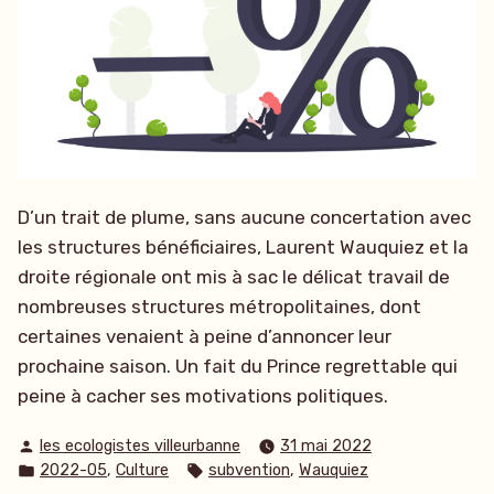
D’un trait de plume, sans aucune concertation avec
les structures bénéficiaires, Laurent Wauquiez et la
droite régionale ont mis à sac le délicat travail de
nombreuses structures métropolitaines, dont
certaines venaient à peine d’annoncer leur
prochaine saison. Un fait du Prince regrettable qui
peine à cacher ses motivations politiques.
Publié
les ecologistes villeurbanne
31 mai 2022
par
Publié
Étiquettes :
,
,
2022-05
Culture
subvention
Wauquiez
dans