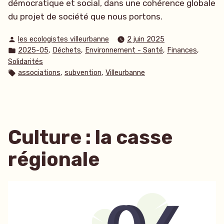
démocratique et social, dans une cohérence globale
du projet de société que nous portons.
Publié
les ecologistes villeurbanne
2 juin 2025
par
Publié
,
,
,
,
2025-05
Déchets
Environnement - Santé
Finances
dans
Solidarités
Étiquettes :
,
,
associations
subvention
Villeurbanne
Culture : la casse
régionale