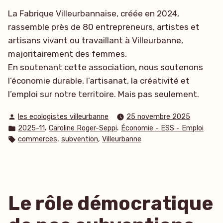
La Fabrique Villeurbannaise, créée en 2024,
rassemble près de 80 entrepreneurs, artistes et
artisans vivant ou travaillant à Villeurbanne,
majoritairement des femmes.
En soutenant cette association, nous soutenons
l’économie durable, l’artisanat, la créativité et
l’emploi sur notre territoire. Mais pas seulement.
Publié
les ecologistes villeurbanne
25 novembre 2025
par
Publié
,
,
2025-11
Caroline Roger-Seppi
Économie - ESS - Emploi
dans
Étiquettes :
,
,
commerces
subvention
Villeurbanne
Le rôle démocratique