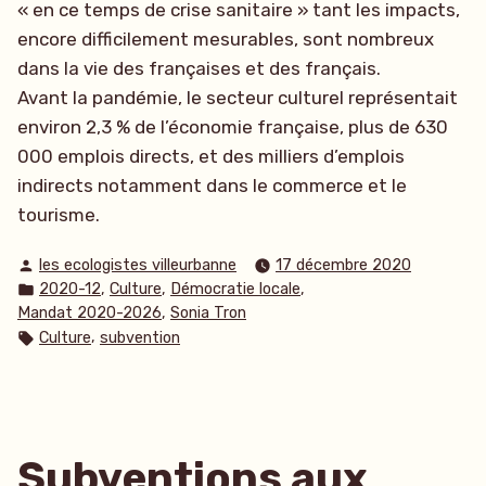
« en ce temps de crise sanitaire » tant les impacts,
encore difficilement mesurables, sont nombreux
dans la vie des françaises et des français.
Avant la pandémie, le secteur culturel représentait
environ 2,3 % de l’économie française, plus de 630
000 emplois directs, et des milliers d’emplois
indirects notamment dans le commerce et le
tourisme.
Publié
les ecologistes villeurbanne
17 décembre 2020
par
Publié
,
,
,
2020-12
Culture
Démocratie locale
dans
,
Mandat 2020-2026
Sonia Tron
Étiquettes :
,
Culture
subvention
Subventions aux