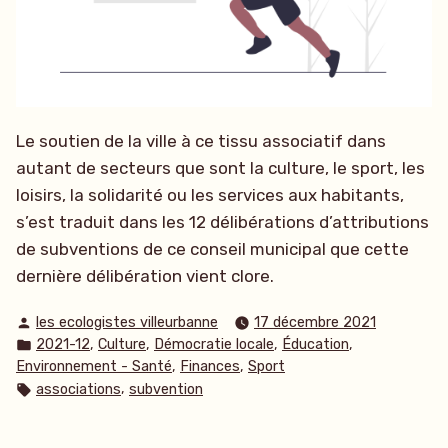
Le soutien de la ville à ce tissu associatif dans
autant de secteurs que sont la culture, le sport, les
loisirs, la solidarité ou les services aux habitants,
s’est traduit dans les 12 délibérations d’attributions
de subventions de ce conseil municipal que cette
dernière délibération vient clore.
Publié
les ecologistes villeurbanne
17 décembre 2021
par
Publié
,
,
,
,
2021-12
Culture
Démocratie locale
Éducation
dans
,
,
Environnement - Santé
Finances
Sport
Étiquettes :
,
associations
subvention