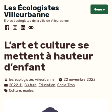
Accéder
Les Écologistes
au
Menu
+
dépl
rédu
Villeurbanne
contenu
Élu·es écologistes de la ville de Villeurbanne
Facebook
Instagram
LinkedIn
Bluesky
L’art et culture se
mettent à hauteur
d’enfant
Publié
les ecologistes villeurbanne
22 novembre 2022
par
Publié
,
,
,
2022-11
Culture
Éducation
Sonia Tron
dans
Étiquettes :
,
Culture
écoles