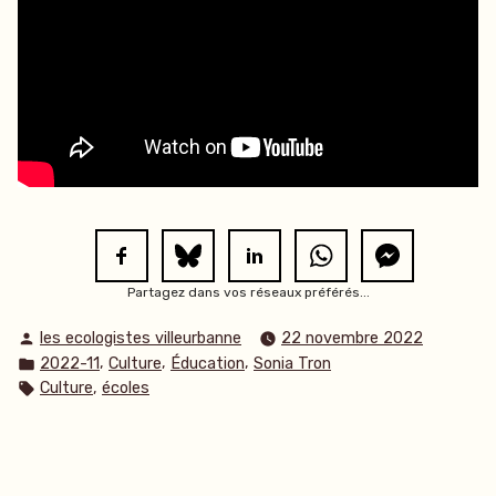
Partagez dans vos réseaux préférés...
Publié
les ecologistes villeurbanne
22 novembre 2022
par
Publié
,
,
,
2022-11
Culture
Éducation
Sonia Tron
dans
Étiquettes :
,
Culture
écoles