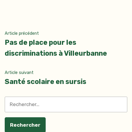
Navigation
Article
Article précédent
précédent :
Pas de place pour les
de
discriminations à Villeurbanne
l’article
Article
Article suivant
suivant
Santé scolaire en sursis
:
Rechercher :