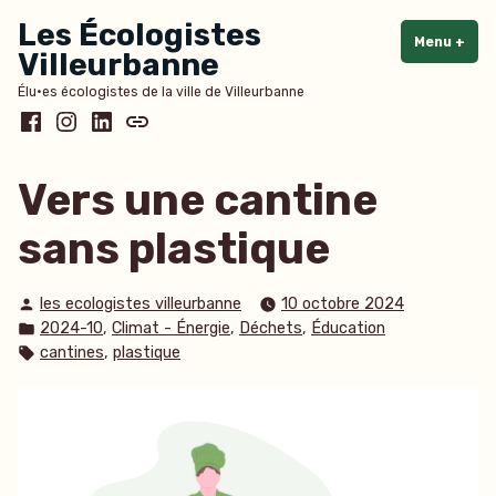
Accéder
Les Écologistes
au
Menu
+
dépl
rédu
Villeurbanne
contenu
Élu·es écologistes de la ville de Villeurbanne
Facebook
Instagram
LinkedIn
Bluesky
Vers une cantine
sans plastique
Publié
les ecologistes villeurbanne
10 octobre 2024
par
Publié
,
,
,
2024-10
Climat - Énergie
Déchets
Éducation
dans
Étiquettes :
,
cantines
plastique