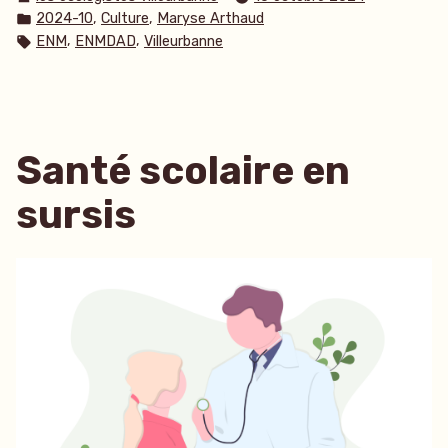
par
Publié
,
,
2024-10
Culture
Maryse Arthaud
dans
Étiquettes :
,
,
ENM
ENMDAD
Villeurbanne
Santé scolaire en
sursis