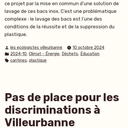
ce projet par la mise en commun d’une solution de
lavage de ces bacs inox. C’est une problématique
complexe : le lavage des bacs est l’une des
conditions de la réussite et de la suppression du
plastique.
Publié
les ecologistes villeurbanne
10 octobre 2024
par
Publié
,
,
,
2024-10
Climat - Énergie
Déchets
Éducation
dans
Étiquettes :
,
cantines
plastique
Pas de place pour les
discriminations à
Villeurbanne