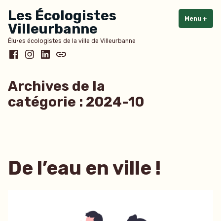
Accéder
Les Écologistes
au
Menu
+
dépl
rédu
Villeurbanne
contenu
Élu·es écologistes de la ville de Villeurbanne
Facebook
Instagram
LinkedIn
Bluesky
Archives de la
catégorie :
2024-10
De l’eau en ville !