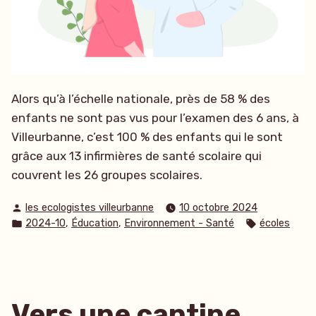
Alors qu’à l’échelle nationale, près de 58 % des
enfants ne sont pas vus pour l’examen des 6 ans, à
Villeurbanne, c’est 100 % des enfants qui le sont
grâce aux 13 infirmières de santé scolaire qui
couvrent les 26 groupes scolaires.
Publié
les ecologistes villeurbanne
10 octobre 2024
par
Publié
Étiquettes :
,
,
2024-10
Éducation
Environnement - Santé
écoles
dans
Vers une cantine