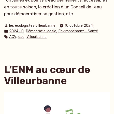
fontaines et points d’eau permanents, accessibles
en toute saison, la création d’un Conseil de l’eau
pour démocratiser sa gestion, etc.
Publié
les ecologistes villeurbanne
10 octobre 2024
par
Publié
,
,
2024-10
Démocratie locale
Environnement - Santé
dans
Étiquettes :
,
,
ACV
eau
Villeurbanne
L’ENM au cœur de
Villeurbanne