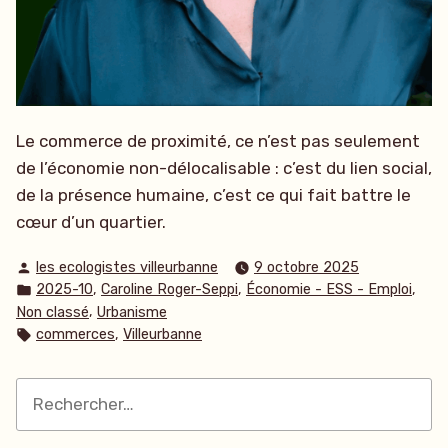
Le commerce de proximité, ce n’est pas seulement
de l’économie non-délocalisable : c’est du lien social,
de la présence humaine, c’est ce qui fait battre le
cœur d’un quartier.
Publié
les ecologistes villeurbanne
9 octobre 2025
par
Publié
,
,
,
2025-10
Caroline Roger-Seppi
Économie - ESS - Emploi
dans
,
Non classé
Urbanisme
Étiquettes :
,
commerces
Villeurbanne
Rechercher :