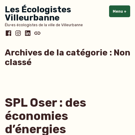
Accéder
Les Écologistes
au
Menu
+
dépl
rédu
Villeurbanne
contenu
Élu·es écologistes de la ville de Villeurbanne
Facebook
Instagram
LinkedIn
Bluesky
Archives de la catégorie :
Non
classé
SPL Oser : des
économies
d’énergies