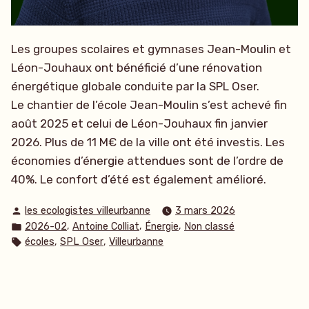
Les groupes scolaires et gymnases Jean-Moulin et
Léon-Jouhaux ont bénéficié d’une rénovation
énergétique globale conduite par la SPL Oser.
Le chantier de l’école Jean-Moulin s’est achevé fin
août 2025 et celui de Léon-Jouhaux fin janvier
2026. Plus de 11 M€ de la ville ont été investis. Les
économies d’énergie attendues sont de l’ordre de
40%. Le confort d’été est également amélioré.
Publié
les ecologistes villeurbanne
3 mars 2026
par
Publié
,
,
,
2026-02
Antoine Colliat
Énergie
Non classé
dans
Étiquettes :
,
,
écoles
SPL Oser
Villeurbanne