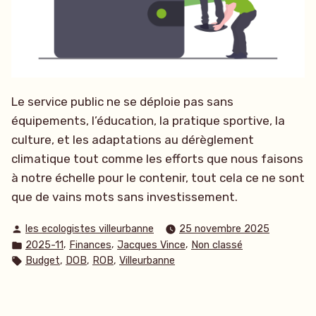
Le service public ne se déploie pas sans
équipements, l’éducation, la pratique sportive, la
culture, et les adaptations au dérèglement
climatique tout comme les efforts que nous faisons
à notre échelle pour le contenir, tout cela ce ne sont
que de vains mots sans investissement.
Publié
les ecologistes villeurbanne
25 novembre 2025
par
Publié
,
,
,
2025-11
Finances
Jacques Vince
Non classé
dans
Étiquettes :
,
,
,
Budget
DOB
ROB
Villeurbanne