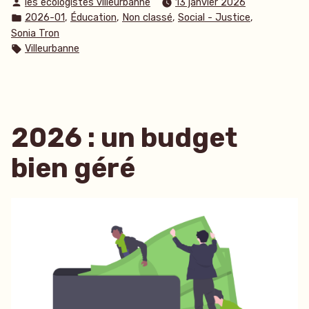
Publié
les ecologistes villeurbanne
13 janvier 2026
par
Publié
,
,
,
,
2026-01
Éducation
Non classé
Social - Justice
dans
Sonia Tron
Étiquettes :
Villeurbanne
2026 : un budget
bien géré