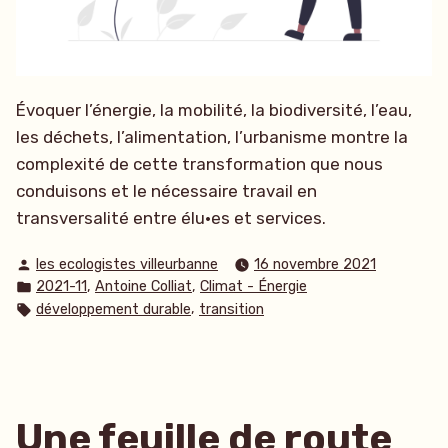
Évoquer l’énergie, la mobilité, la biodiversité, l’eau,
les déchets, l’alimentation, l’urbanisme montre la
complexité de cette transformation que nous
conduisons et le nécessaire travail en
transversalité entre élu·es et services.
Publié
les ecologistes villeurbanne
16 novembre 2021
par
Publié
,
,
2021-11
Antoine Colliat
Climat - Énergie
dans
Étiquettes :
,
développement durable
transition
Une feuille de route