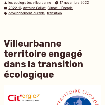
Publié
les ecologistes villeurbanne
17 novembre 2022
par
Publié
,
,
2022-11
Antoine Colliat
Climat - Énergie
dans
Étiquettes :
,
développement durable
transition
Villeurbanne
territoire engagé
dans la transition
écologique