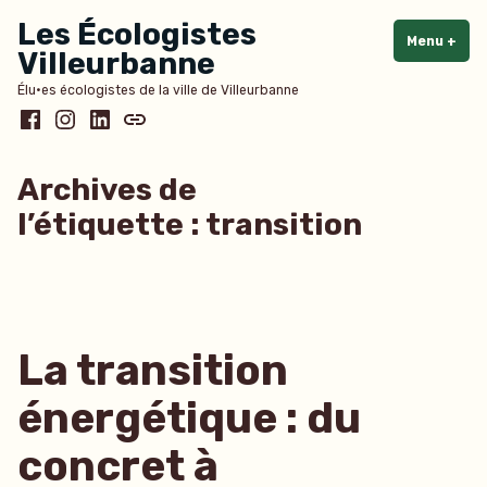
Accéder
Les Écologistes
au
Menu
+
dépl
rédu
Villeurbanne
contenu
Élu·es écologistes de la ville de Villeurbanne
Facebook
Instagram
LinkedIn
Bluesky
Archives de
l’étiquette :
transition
La transition
énergétique : du
concret à