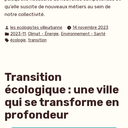
qu’elle suscite de nouveaux métiers au sein de
notre collectivité.
Publié
les ecologistes villeurbanne
14 novembre 2023
par
Publié
,
,
2023-11
Climat - Énergie
Environnement - Santé
dans
Étiquettes :
,
écologie
transition
Transition
écologique : une ville
qui se transforme en
profondeur