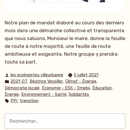
Notre plan de mandat élaboré au cours des derniers
mois dans une démarche collective et transparente
que nous saluons, Monsieur le maire, donne la feuille
de route à notre majorité, une feuille de route
ambitieuse et exigeante. Notre groupe y prendra
toute sa part.
Publié
les ecologistes villeurbanne
5 juillet 2021
par
Publié
,
,
,
2021-07
Béatrice Vessiller
Climat - Énergie
dans
,
,
,
Démocratie locale
Économie - ESS - Emploi
Éducation
,
,
Énergie
Environnement - Santé
Solidarités
Étiquettes :
,
PPI
transition
Rechercher :