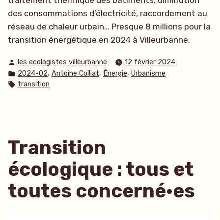
des consommations d’électricité, raccordement au
réseau de chaleur urbain… Presque 8 millions pour la
transition énergétique en 2024 à Villeurbanne.
Publié
les ecologistes villeurbanne
12 février 2024
par
Publié
,
,
,
2024-02
Antoine Colliat
Énergie
Urbanisme
dans
Étiquettes :
transition
Transition
écologique : tous et
toutes concerné·es