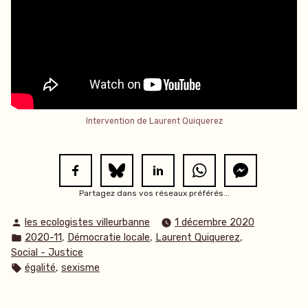
Intervention de Laurent Quiquerez
Partagez dans vos réseaux préférés...
Publié
les ecologistes villeurbanne
1 décembre 2020
par
Publié
,
,
,
2020-11
Démocratie locale
Laurent Quiquerez
dans
Social - Justice
Étiquettes :
,
égalité
sexisme