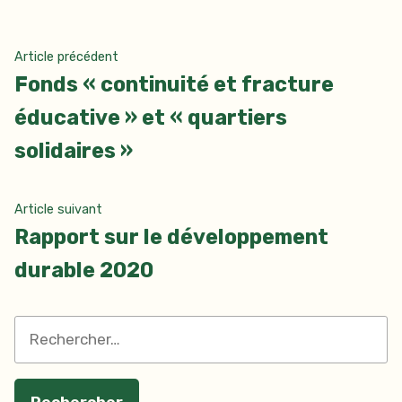
Navigation
Article
Article précédent
précédent :
Fonds « continuité et fracture
de
éducative » et « quartiers
l’article
solidaires »
Article
Article suivant
suivant
Rapport sur le développement
:
durable 2020
Rechercher :