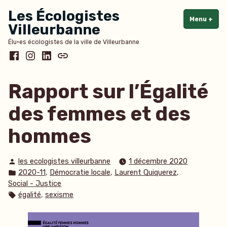
Accéder
Les Écologistes
au
Menu
+
dépl
rédu
Villeurbanne
contenu
Élu·es écologistes de la ville de Villeurbanne
Facebook
Instagram
LinkedIn
Bluesky
Rapport sur l’Égalité
des femmes et des
hommes
Publié
les ecologistes villeurbanne
1 décembre 2020
par
Publié
,
,
,
2020-11
Démocratie locale
Laurent Quiquerez
dans
Social - Justice
Étiquettes :
,
égalité
sexisme