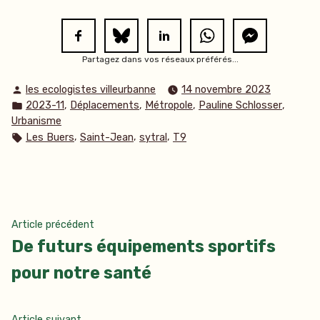
Partagez dans vos réseaux préférés...
Publié
les ecologistes villeurbanne
14 novembre 2023
par
Publié
,
,
,
,
2023-11
Déplacements
Métropole
Pauline Schlosser
dans
Urbanisme
Étiquettes :
,
,
,
Les Buers
Saint-Jean
sytral
T9
Navigation
Article
Article précédent
précédent :
De futurs équipements sportifs
de
pour notre santé
l’article
Article
Article suivant