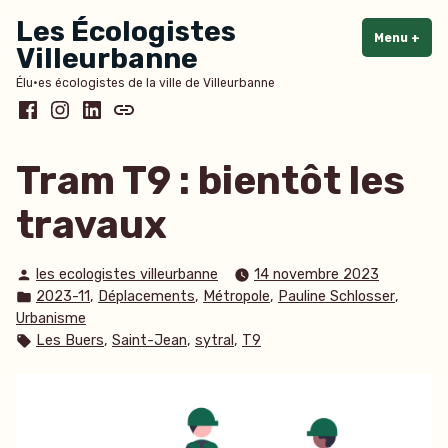
Accéder
Les Écologistes
au
Menu
+
dépl
rédu
Villeurbanne
contenu
Élu·es écologistes de la ville de Villeurbanne
Facebook
Instagram
LinkedIn
Bluesky
Tram T9 : bientôt les
travaux
Publié
les ecologistes villeurbanne
14 novembre 2023
par
Publié
,
,
,
,
2023-11
Déplacements
Métropole
Pauline Schlosser
dans
Urbanisme
Étiquettes :
,
,
,
Les Buers
Saint-Jean
sytral
T9