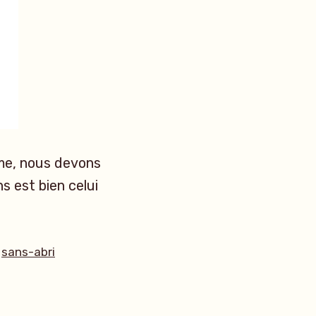
sme, nous devons
s est bien celui
Étiquettes :
sans-abri