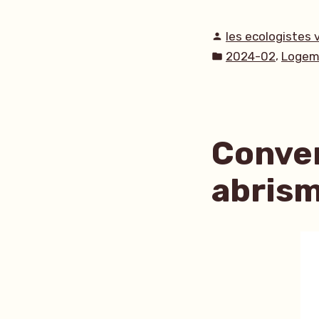
Publié
les ecologistes 
par
Publié
,
2024-02
Logem
dans
Conven
abris