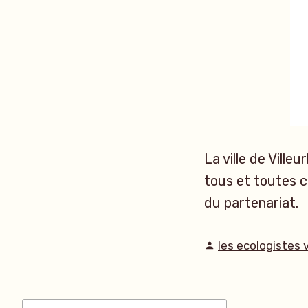
La ville de Vill
tous et toutes c
du partenariat.
Publié
les ecologistes 
par