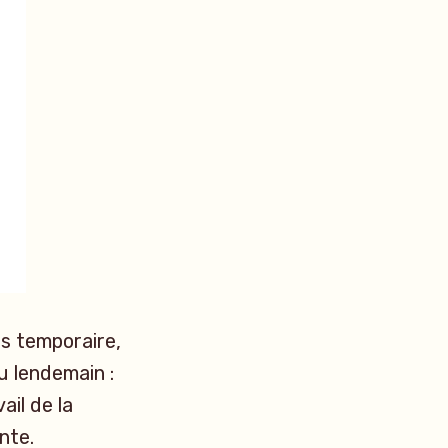
s temporaire,
u lendemain :
ail de la
ante.