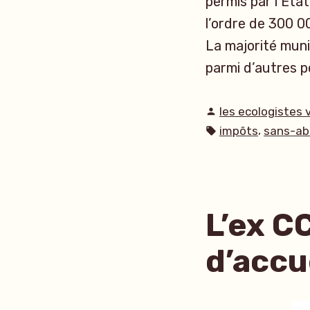
permis par l’État
l’ordre de 300 0
La majorité muni
parmi d’autres p
Publié
les ecologistes 
par
Étiquettes :
,
impôts
sans-ab
L’ex C
d’accu