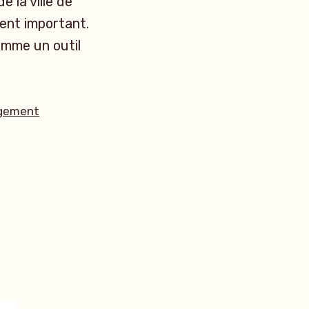
e la ville de
ment important.
omme un outil
gement