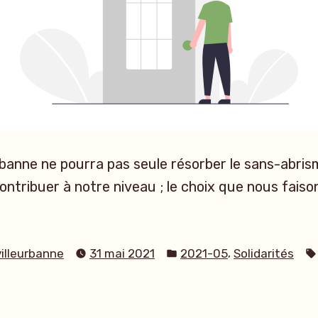
eurbanne ne pourra pas seule résorber le sans-abri
ontribuer à notre niveau ; le choix que nous faison
Publié
,
villeurbanne
31 mai 2021
2021-05
Solidarités
dans