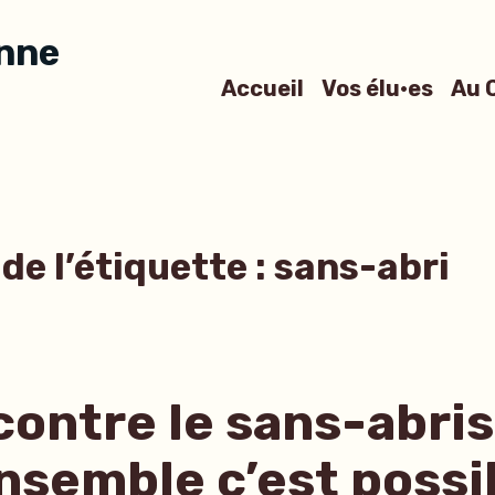
anne
Accueil
Vos élu·es
Au 
de l’étiquette :
sans-abri
contre le sans-abri
nsemble c’est possi