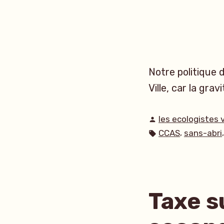
Notre politique 
Ville, car la gra
Publié
les ecologistes 
par
Étiquettes :
,
CCAS
sans-abri
Taxe s