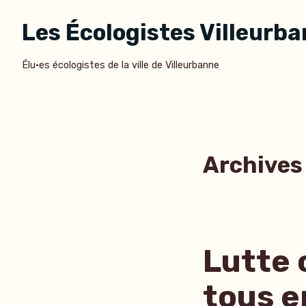
Accéder
Les Écologistes Villeurb
au
contenu
Élu·es écologistes de la ville de Villeurbanne
Archives 
Lutte 
tous e