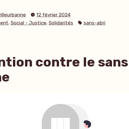
villeurbanne
12 février 2024
Étiquettes :
,
,
ent
Social - Justice
Solidarités
sans-abri
tion contre le sans
me