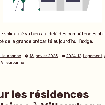
de solidarité va bien au-delà des compétences obli
vité de la grande précarité aujourd’hui l’exige.
Publié
,
,
villeurbanne
16 janvier 2025
2024-12
Logement
dans
,
Villeurbanne
ur les résidences