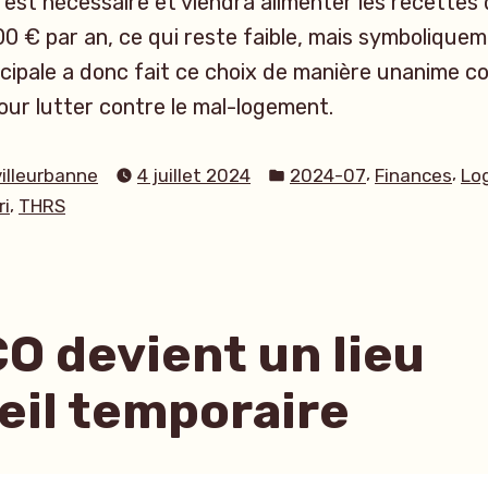
 est nécessaire et viendra alimenter les recettes d
00 € par an, ce qui reste faible, mais symbolique
cipale a donc fait ce choix de manière unanime c
our lutter contre le mal-logement.
Publié
,
,
villeurbanne
4 juillet 2024
2024-07
Finances
Lo
dans
,
ri
THRS
CO devient un lieu
eil temporaire