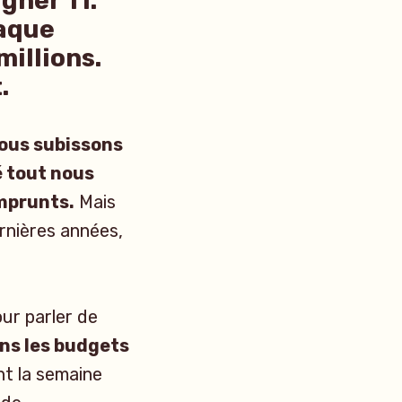
gner 11.
haque
illions.
.
ous subissons
é tout nous
emprunts.
Mais
rnières années,
our parler de
ans les budgets
nt la semaine