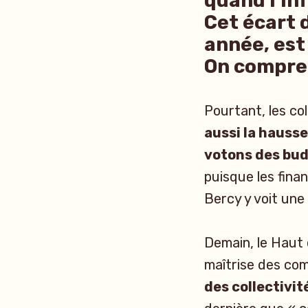
quand l’inf
Cet écart 
année, est
On compre
Pourtant, les co
aussi la hausse
votons des bud
puisque les fina
Bercy y voit une
Demain, le Haut 
maîtrise des com
des collectivit