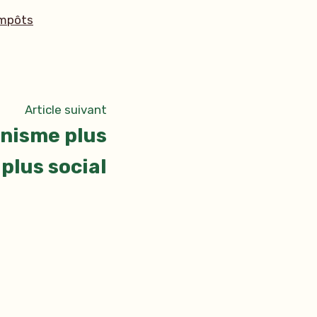
tiquettes :
impôts
Article
Article suivant
suivant
anisme plus
:
 plus social