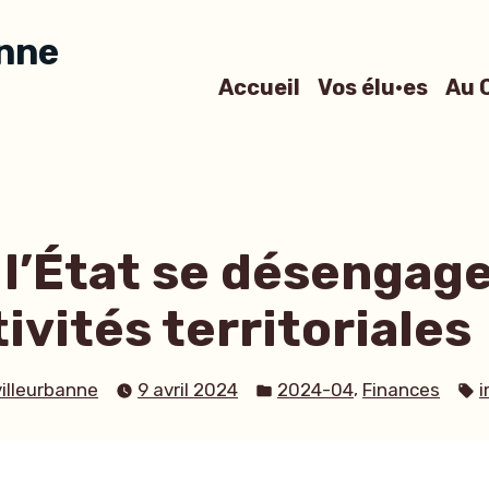
anne
Accueil
Vos élu·es
Au 
l’État se désengag
tivités territoriales
Publié
É
,
villeurbanne
9 avril 2024
2024-04
Finances
dans