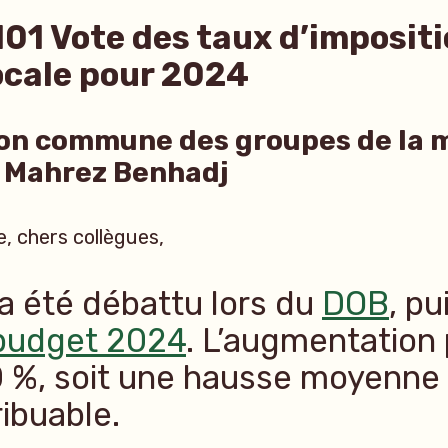
01 Vote des taux d’imposit
ocale pour 2024
on commune des groupes de la 
r Mahrez Benhadj
e, chers collègues,
 a été débattu lors du
DOB
, pu
budget 2024
. L’augmentation
0 %, soit une hausse moyenne
ibuable.