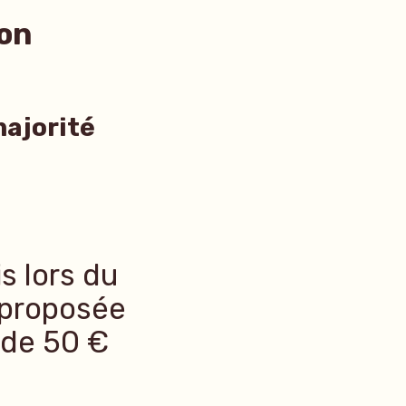
ion
majorité
is lors du
 proposée
 de 50 €