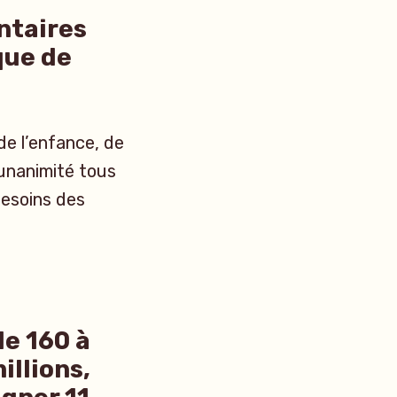
ntaires
que de
 de l’enfance, de
’unanimité tous
besoins des
de 160 à
illions,