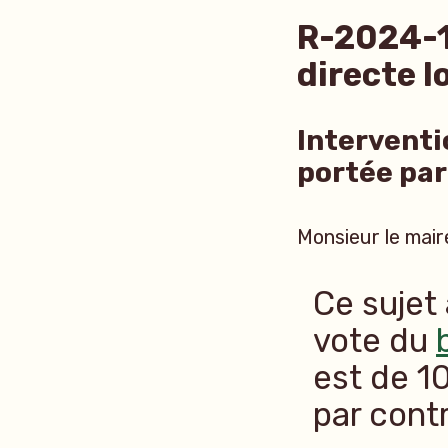
R-2024-1
directe l
Interventi
portée pa
Monsieur le mair
Ce sujet
vote du
est de 1
par contr