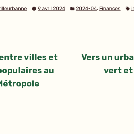
Publié
É
,
villeurbanne
9 avril 2024
2024-04
Finances
dans
tion
rticle
récédent :
entre villes et
Vers un urb
populaires au
vert et
le
 Métropole