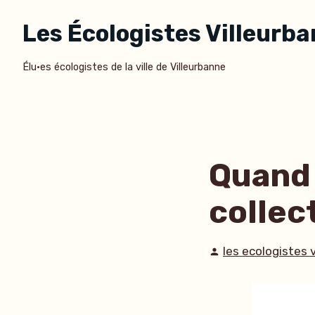
Accéder
Les Écologistes Villeurb
au
contenu
Élu·es écologistes de la ville de Villeurbanne
Quand 
collec
Publié
les ecologistes 
par