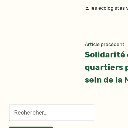
Publié
les ecologistes 
par
Naviga
A
Article précédent
p
Solidarité 
de
quartiers 
l’artic
sein de la
Rechercher :