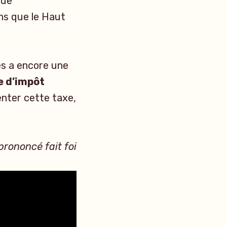
 de
ons que le Haut
es a encore une
ée d’impôt
ter cette taxe,
 prononcé fait foi