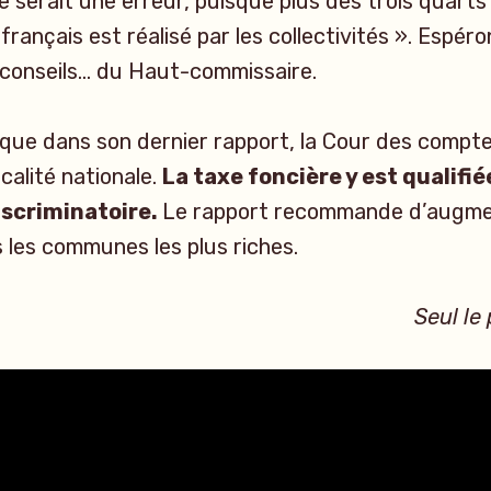
e serait une erreur, puisque plus des trois quarts
français est réalisé par les collectivités ». Espér
s conseils… du Haut-commissaire.
que dans son dernier rapport, la Cour des compt
scalité nationale.
La taxe foncière y est qualifi
iscriminatoire.
Le rapport recommande d’augmen
les communes les plus riches.
Seul le