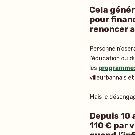
Cela génér
pour finan
renoncer a
Personne n’oserai
l’éducation ou d
les
programmes
villeurbannais e
Mais le désengag
Depuis 10 
110 € par 