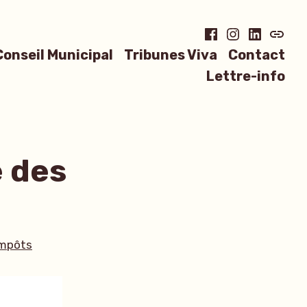
Facebook
Instagram
LinkedIn
Blues
Conseil Municipal
Tribunes Viva
Contact
Lettre-info
e des
tiquettes :
impôts